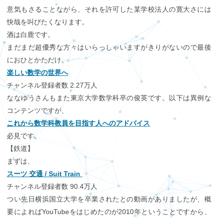
意気もさることながら、それを許可した某学校法人の寛大さには
快哉を叫びたくなります。
酒は白鹿です。
まだまだ超優秀な方々はいらっしゃいますがきりがないので最後
におひとかただけ。
楽しい数学の世界へ
チャンネル登録者数 2.27万人
ななゆうさんもまた東京大学数学科卒の俊英です。以下は異例な
コンテンツですが、
これから数学科教員を目指す人へのアドバイス
必見です。
【鉄道】
まずは、
スーツ 交通 / Suit Train
チャンネル登録者数 90.4万人
つい先日横浜国立大学を卒業されたとの動画がありましたが、概
要によればYouTubeをはじめたのが2010年ということですから、