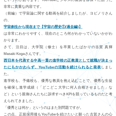
非常に貴重な内容です。
（前編）で宇宙論に関する動画を紹介しましたが、ヨビノリさん
の、
宇宙創生から現在まで【宇宙の歴史①(過去編)】
は非常にわかりやすく、現在のところ何がわかっていないかがわ
かります。
さて、注目は、大学院（修士）を卒業したばかりの古賀 真輝
Masaki Kogaさんです。
西日本を代表する中高一貫の進学校の正教員として就職が決まっ
たにもかかわらず、YouTubeの活動を続けられると発表
しまし
た。
進学校も、予備校も、優秀な教員を抱え込むことで、優秀な生徒
を確保し進学成績（「どこどこ大学に何人合格させました」な
ど）という親御さんたちに訴求すべきKPIを競っているものだと考
えられてきました。
「優秀とは何か」というのはまた別問題ですが。
この点、正規採用後もYouTubeを続けたいと願った古賀さんの心