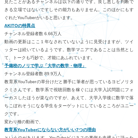
口座開設
見たことがあるチャンネルは以下の通りです。良し悪しを判断で
熟練者おすすめ度
MT4ダウンロード
きる立場ではないですしその能力もありません。このほかにもす
About AVA
ぐれたYouTuberがいると思います。
アヴァトレード・ジ
AKITOの特異点
ブログ
ャパンについて
チャンネル登録者数 6.66万人
Account
動画の更新はここ１年なされていないように見受けますが、ツイ
公式ブログ「丹羽先
アヴァトレード・ジ
FX用口座開設（無
ッターは続いているようです。数学マニアであることは当然とし
三寸」
ャパンが選ばれる理由
料）
て、トークも巧妙で、才能にあふれています。
予備校のノリで学ぶ「大学の数学・物理」
社長紹介
チャンネル登録者数 89.9万人
Avaグループの概要
教育系YouTuberの草分けだと勝手に筆者が思っているヨビノリタ
クミさんです。数学系で視聴回数を稼ぐには大学入試問題にフォ
ーカスしたほうが楽なのですが、あえて、大学入学後に数学で落
ちこぼれそうになる学生をターゲットにしているところがユニー
クです。
変わり種の動画で、
教育系YouTuberにならない方がいい7つの理由
というのがあります。YouTubeビジネスの裏側を赤裸々に語った