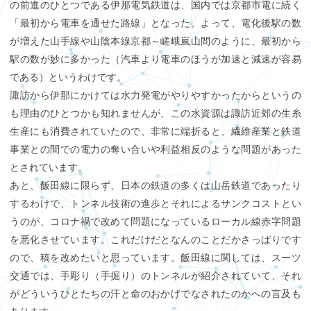
の前進のひとつである伊那電気鉄道は、国内では京都市電に続く
「最初から電車を通せた路線」となった。よって、電化後駅の数
が増えた山手線や山陰本線京都～嵯峨嵐山間のように、最初から
駅の数が妙に多かった（汽車より電車のほうが加速と減速が容易
である）というわけです。
諏訪から伊那にかけては水力発電がやりやすかったからというの
も理由のひとつかも知れませんが、この水資源は諏訪近郊の生糸
生産にも消費されていたので、非常に端折ると、繊維産業と鉄道
事業との間での電力の奪い合いや利益相反のような問題があった
とされています。
あと、飯田線に限らず、日本の鉄道の多くは山岳鉄道であったり
するわけで、トンネル技術の進歩とそれによるサンクコストとい
うのが、コロナ禍で改めて問題になっているローカル線赤字問題
を悪化させています。これだけだとなんのことだかさっぱりです
ので、稿を改めたいと思っています。飯田線に関しては、スーツ
交通では、手彫り（手掘り）のトンネルが紹介されていて、それ
がどういうひとたちの汗と命のおかげでなされたのかへの言及も