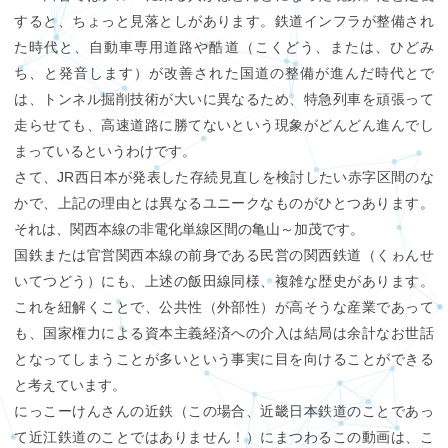
すると、ちょっと見落としがあります。鉄道インフラが整備され
た時代と、自動車専用道路や酷道（こくどう、または、ひどみ
ち、と発音します）が改善された国道の整備が進んだ時代とで
は、トンネル掘削技術が大いに異なるため、特急列車を頑張って
走らせても、高速道路に勝てないという現象がどんどん進んでし
まっているというわけです。
さて、JR西日本が発表した存続見直しを検討したい赤字区間のな
かで、上記の理由とは異なるユニークなものがひとつあります。
それは、関西本線の非電化単線区間の亀山～加茂です。
国鉄または官営関西本線の前身である民営の関西鉄道（くゎんせ
いてつどう）にも、上述の飯田線同様、複雑な歴史があります。
これを紐解くことで、公共性（外部性）が高そうな産業であって
も、国家権力による資本主義経済への介入は結局は余計なお世話
となってしまうことが多いという事実に目を向けることができる
と考えています。
にっこーけんさんの近鉄（この場合、近畿日本鉄道のことであっ
て近江鉄道のことではありません！）にまつわるこの動画は、こ