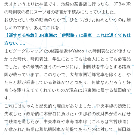
天才というよりは神童です。池袋の某書店に行ったら、JTBやJR
の時刻表の横にスーツ君の著書が平積みになっていました。
おびただしい数の動画のなかで、ひとつだけお勧めというのは難
しいのですが、あえてこれを、
【遅すぎる特急】JR東海の「伊那路」に乗車 これは遅くても仕
方ない……
まだグーグルマップでの経路検索やYahoo！の時刻表などが使えな
かった時代、時刻表は、学生にとっても社会人にとっても必需品
でした。その最初のほうのページには、旧国鉄を中心とする路線
図が載っています。このなかで、大都市圏近郊電車を除くと、や
たらと駅が稠密している路線がひとつあり、何故なんだろうと好
奇心を駆り立ててくれていたのが現在はJR東海に属する飯田線で
す。
これにはちゃんと歴史的な理由がありました。中央本線の誘致に
失敗した（政治的に木曽谷に負けた）伊那谷の政財界が遅ればせ
で鉄道を通したが、中央本線や東海道本線（これらは官営鉄道）
が敷かれた時期は蒸気機関車が前提であったのに対して、飯田線