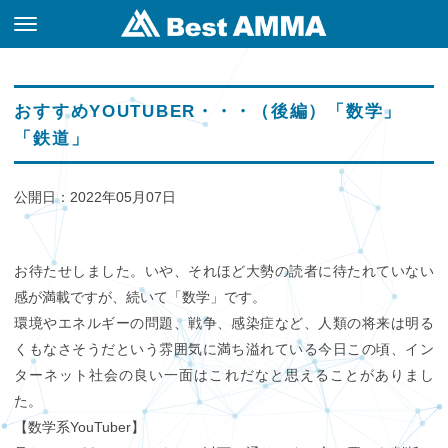
おすすめYOUTUBER・・・（後編）「数学」
「鉄道」
START
Eeducation
Best AMMA
取引履歴の確認
CONTACT
利回り
スタートガイド（ご
マージンコール(ロ
トップページ
iPhoneの場合
フォームでお問い合
年間
3ヶ月
1ヶ月
公開日：2022年05月07日
利用の手引）
スカット)について
わせ
本サイトの見方
Androidの場合
口座開設
「Aブック/Bブッ
ビギナーおすすめ度
動画一覧
Webの場合
お待たせしました。いや、それほど大勢の読者に待たれていない
ク」について
FAQ
感が満載ですが、続いて「数学」です。
年間
3ヶ月
1ヶ月
信託保全について
環境やエネルギーの問題、戦争、感染症など、人類の将来は明る
よくある質問
About AMMA
RANKING
AMMAの始め方
くもなさそうだという雰囲気に満ち溢れている今日この頃、イン
FＸ取引概要
AMMAとは
AMMAについて
ターネット社会の良い一面はこれだなと思えることがありまし
熟練者おすすめ度
年間利回り
スタートガイド（ご
た。
利用の手引）
SP一覧
年間
3ヶ月
1ヶ月
ビギナーおすすめ度
【数学系YouTuber】
TOOL