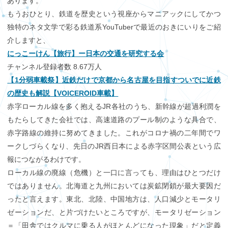
あります。
もうおひとり、鉄道を歴史という視座からマニアックにしてかつ
独特のネタ文学で彩る鉄道系YouTuberで最近のおきにいりをご紹
介しますと、
にっこーけん【旅行】ー日本の交通を研究する会
チャンネル登録者数 8.67万人
【1分弱車載祭】近鉄だけで京都から名古屋を目指すついでに近鉄
の歴史も解説【VOICEROID車載】
赤字ローカル線を多く抱えるJR各社のうち、新幹線が超過利潤を
もたらしてきた会社では、高速道路のプール制のような具合で、
赤字路線の維持に努めてきました。これがコロナ禍の二年間でワ
ークしづらくなり、先日のJR西日本による赤字区間公表という広
報につながるわけです。
ローカル線の廃線（危機）と一口に言っても、理由はひとつだけ
ではありません。北海道と九州においては炭鉱閉鎖が最大要因だ
ったと言えます。東北、北陸、中国地方は、人口減少とモータリ
ゼーションだ、と片づけたいところですが、モータリゼーション
＝「田舎ではクルマに乗る人がほとんどになった現象」だと定義