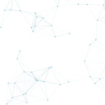
Bible Forex
TopGu
詳細
SPO
詳細