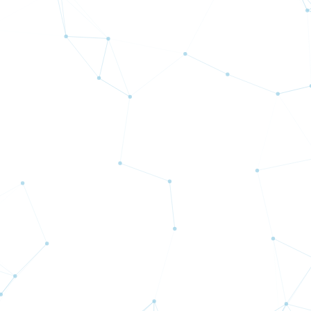
ロ
完全Aブック
豊富なSP
マホだけ
顧客第一主義
初心者でも安心！