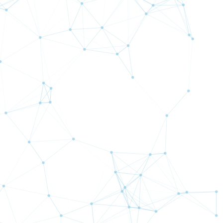
ュアル【導入編】
【11月19日投稿】どうなっ
ているのかFTX？
【8月15日投稿】山の日、
お盆、そして
【5月7日投稿】おすすめ
YouTuber・・・（後編）
「数学」「鉄道」
【4月25日投稿】おすすめ
YouTuber・・・・・・（前
編）
記事一覧を見る