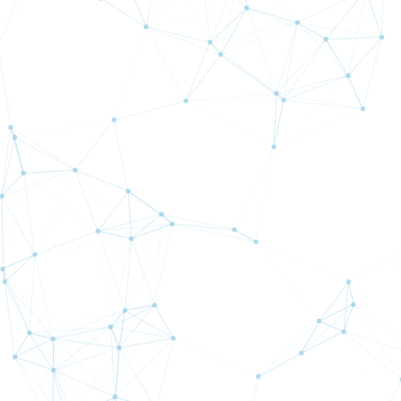
国内初・唯一
管理費ゼ
信託保全 × MT4自動売買
PC・VPS不要 ス
国内唯一