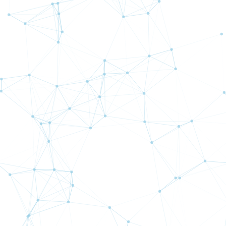
AUD
ステム
グラフ表示
期間：
最大
半年間
このEA
円(US
ジック
各通貨
グラフ表示
期間：
最大
半年間