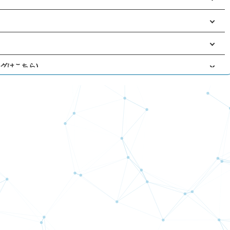
ングはこちら)
！！
事象の復旧について
事象について