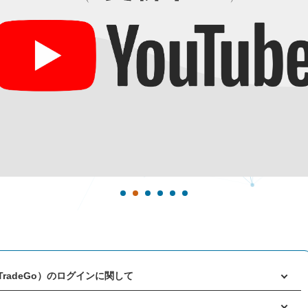
1
2
3
4
5
6
aTradeGo）のログインに関して