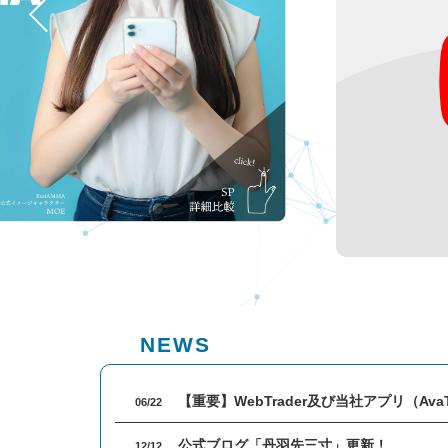
め度
口座開設
About AVA
熟練者おすすめ
TOOL
度
アヴァトレー
MT4ダウンロー
ド・ジャパンについ
ド
て
ブログ
アヴァトレー
公式ブログ「丹
Account
ド・ジャパンが選ば
羽先三寸」
れる理由
FX用口座開設
（無料）
社長紹介
NEWS
Avaグループの概
要
【重要】WebTrader及び当社アプリ（Av
06/22
公式ブログ「丹羽先三寸」更新！
12/12