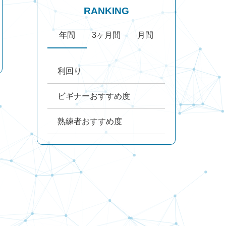
RANKING
年間
3ヶ月間
月間
利回り
ビギナーおすすめ度
熟練者おすすめ度
【12月12日投稿】新アプリ
「Ava Trade Go」動画マニ