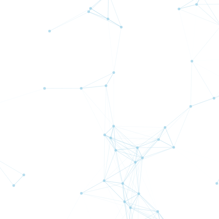
ール Beatrice Excelsior は、自動売買EAシリーズ「Beatrice」の
年最新型。USD/JPYを対象に、トレンドフォローとスキャルピングを組
せたハイブリッドなトレードスタイルを採用しており、低レバレッジ環
強力なパフォーマンスを発揮します。個人トレーダーの技術力に依存せ
利回り: 14.46%
詳細
はこちら
場に確実に対応するための設計です。
計測開始：
2024月 6月