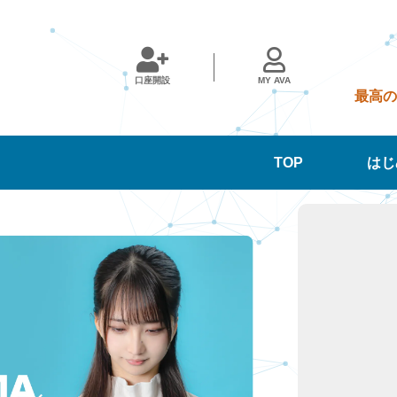
口座開設
MY AVA
最高の
START
Eeducation
Best AMMA
取引履歴の確認
CONTACT
利回り
TOP
はじ
スタートガイド
マージンコール
トップページ
iPhoneの場合
フォームでお問
年間
3ヶ月
1ヶ月
（ご利用の手引）
(ロスカット)につい
い合わせ
本サイトの見方
Androidの場合
て
口座開設
ビギナーおすすめ度
動画一覧
Webの場合
「Aブック/Bブッ
FAQ
年間
3ヶ月
1ヶ月
ク」について
よくある質問
About AMMA
RANKING
AMMAの始め方
信託保全につい
AMMAとは
AMMAについて
て
熟練者おすすめ度
年間利回り
スタートガイド
（ご利用の手引）
SP一覧
年間
3ヶ月
1ヶ月
FＸ取引概要
ビギナーおすす