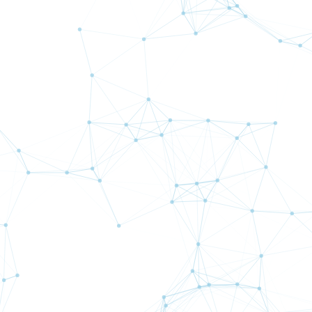
CAD専用のオリジナルのインジケーターを用いた安定稼働を狙う取引シ
です。
利回り: 3.88%
詳細
はこちら
計測開始：
2022月 6月
は主にユーロ円(EURJPY)で取引を行います。相場の状況に応じてドル
DJPY),ポンド円(GBPJPY)でも取引を行います。それぞれ全く異なるロ
を用いることにより、ポートフィリオを組んで取引いたします。通常は
1ポジション型ですが、まれに両建てを行うことがあります。
利回り: 3.27%
詳細
はこちら
計測開始：
2021月 11月