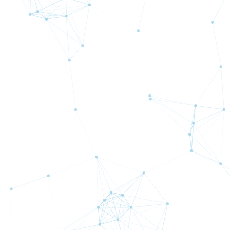
■プロフィ
2024
み合わ
境でも
ず、相
グラフ表示
期間：
最大
半年間