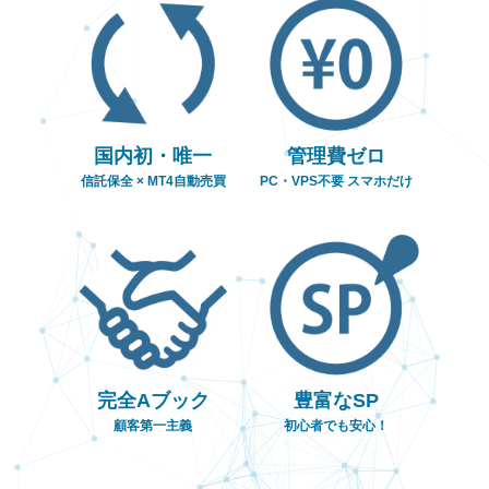
象の復旧について
一部選択EAの成績が正しく表示されない事
08/04
象について
SP「稼ぐロボAT」参画開始！
07/18
国内初・唯一
管理費ゼロ
信託保全 × MT4自動売買
PC・VPS不要 スマホだけ
完全Aブック
豊富なSP
顧客第一主義
初心者でも安心！