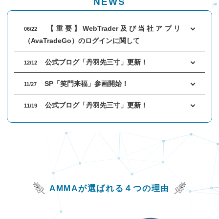
NEWS
口座開設
熟練者おすすめ度
MT4ダウンロード
About AVA
【重要】WebTrader及び当社アプリ
06/22
アヴァトレード・ジ
（AvaTradeGo）のログインに関して
ブログ
ャパンについて
Account
公式ブログ「丹羽先三寸」更新！
12/12
公式ブログ「丹羽先
アヴァトレード・ジ
FX用口座開設（無
三寸」
SP「笑門来福」参画開始！
ャパンが選ばれる理由
料）
11/27
社長紹介
公式ブログ「丹羽先三寸」更新！
11/19
Avaグループの概要
【キングオブEA2022】開始！！ (ランキン
10/03
グはこちら)
【キングオブEA 2022】参加EA募集開
09/01
始！！
AMMAが選ばれる４つの理由
公式ブログ「丹羽先三寸」更新！
08/15
一部選択EAの成績が正しく表示されない事
08/11