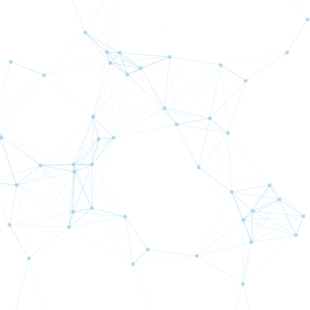
【12月12日投稿】新アプリ「Ava Trade Go」動画マニ
ュアル【導入編】
【11月19日投稿】どうなっているのかFTX？
【8月15日投稿】山の日、お盆、そして
【5月7日投稿】おすすめYouTuber・・・（後編）「数
学」「鉄道」
【4月25日投稿】おすすめYouTuber・・・・・・（前
編）
記事一覧を見る