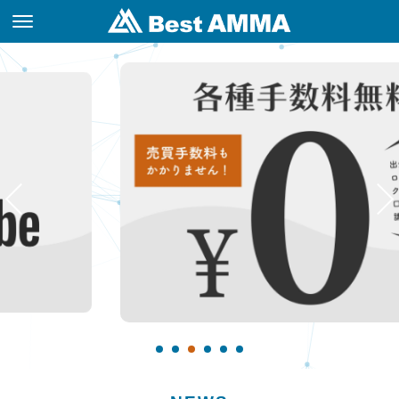
START
Eeducation
Best AMMA
取引履歴の確認
CONTACT
利回り
スタートガイド（ご
マージンコール(ロ
トップページ
iPhoneの場合
フォームでお問い合
年間
3ヶ月
1ヶ月
利用の手引）
スカット)について
わせ
本サイトの見方
Androidの場合
口座開設
「Aブック/Bブッ
ビギナーおすすめ度
動画一覧
Webの場合
ク」について
FAQ
年間
3ヶ月
1ヶ月
信託保全について
よくある質問
About AMMA
RANKING
AMMAの始め方
FＸ取引概要
AMMAとは
AMMAについて
熟練者おすすめ度
年間利回り
スタートガイド（ご
1
2
3
4
5
6
利用の手引）
SP一覧
年間
3ヶ月
1ヶ月
ビギナーおすすめ度
TOOL