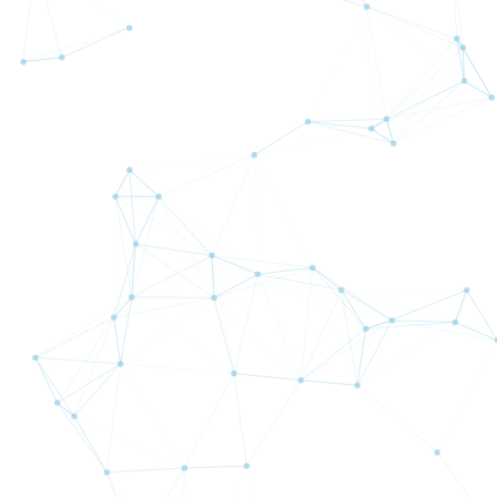
Bible Forex
Beatrice Excelsior
TopGun
SPO