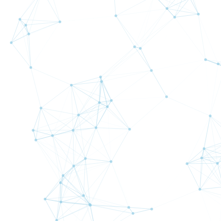
国内初・唯一
管理費ゼ
信託保全 × MT4自動売買
PC・VPS不要 ス
国内唯一