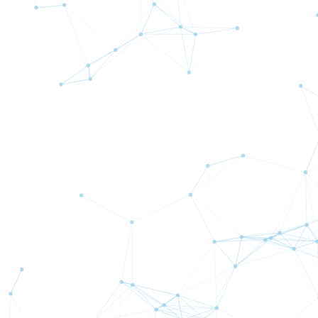
Bible Forex
Beatrice 
詳
細
SPO
詳
細