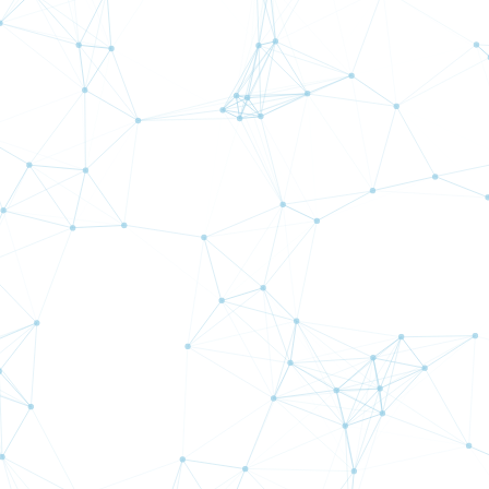
Excelsior
TopGun
詳
詳
細
細