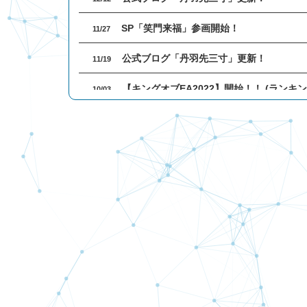
SP「笑門来福」参画開始！
11/27
公式ブログ「丹羽先三寸」更新！
11/19
【キングオブEA2022】開始！！ (ランキ
10/03
【キングオブEA 2022】参加EA募集開始
09/01
公式ブログ「丹羽先三寸」更新！
08/15
一部選択EAの成績が正しく表示されない
08/11
一部選択EAの成績が正しく表示されない
08/04
SP「稼ぐロボAT」参画開始！
07/18