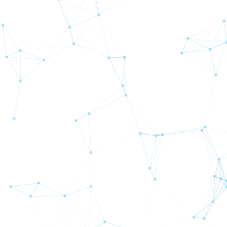
■プロフ
クニカ
行しま
後にポ
ます。
グラフ表示
期間：
最大
半年間