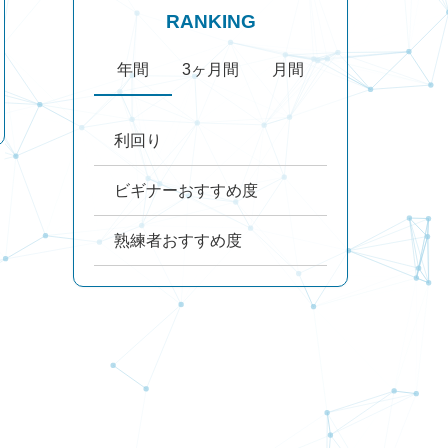
RANKING
年間
3ヶ月間
月間
利回り
ビギナーおすすめ度
熟練者おすすめ度
【12月12日投稿】新アプリ
「Ava Trade Go」動画マニ