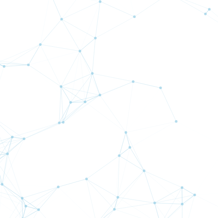
ロ
完全Aブック
豊富なSP
マホだけ
顧客第一主義
初心者でも安心！