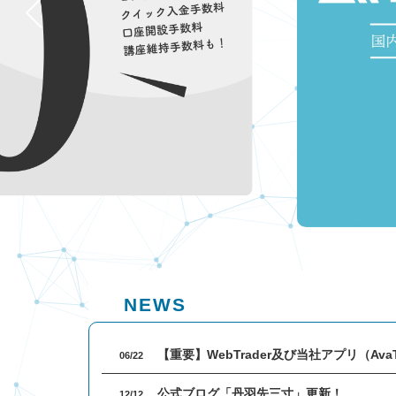
め度
口座開設
About AVA
熟練者おすすめ
TOOL
度
アヴァトレー
MT4ダウンロー
ド・ジャパンについ
ド
て
ブログ
アヴァトレー
公式ブログ「丹
Account
ド・ジャパンが選ば
羽先三寸」
れる理由
FX用口座開設
（無料）
社長紹介
NEWS
Avaグループの概
要
【重要】WebTrader及び当社アプリ（Av
06/22
公式ブログ「丹羽先三寸」更新！
12/12