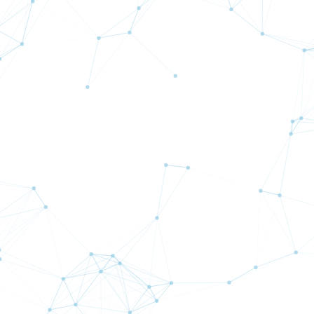
ィール NewBeeはUSDJPYを基本通貨ペアとしております。 複数のテ
ル指標を用いて、短期トレンドを分析し、ポジションのエントリーを実
す。 戦略には長期間ポジションを保有しないことや、重要指標発表前
ジションを保有しない、などのリスクマネジメント手法が含まれており
ビギナー向けスコア: 40225.93
詳細
はこちら
計測開始：
2024月 8月