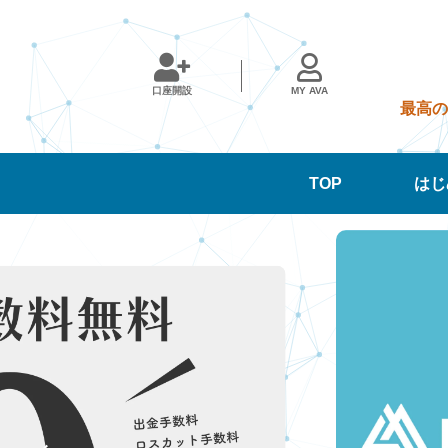
口座開設
MY AVA
最高の
START
Eeducation
Best AMMA
取引履歴の確認
CONTACT
利回り
TOP
はじ
スタートガイド
マージンコール
トップページ
iPhoneの場合
フォームでお問
年間
3ヶ月
1ヶ月
（ご利用の手引）
(ロスカット)につい
い合わせ
本サイトの見方
Androidの場合
て
口座開設
ビギナーおすすめ度
動画一覧
Webの場合
「Aブック/Bブッ
FAQ
年間
3ヶ月
1ヶ月
ク」について
よくある質問
About AMMA
RANKING
AMMAの始め方
信託保全につい
AMMAとは
AMMAについて
て
熟練者おすすめ度
年間利回り
スタートガイド
（ご利用の手引）
SP一覧
年間
3ヶ月
1ヶ月
FＸ取引概要
ビギナーおすす