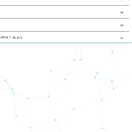
ングはこちら)
！！
事象の復旧について
事象について