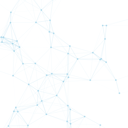
は主にユーロ円(EURJPY)で取引を行います。相場の状況に応じてドル
DJPY),ポンド円(GBPJPY)でも取引を行います。それぞれ全く異なるロ
を用いることにより、ポートフィリオを組んで取引いたします。通常は
1ポジション型ですが、まれに両建てを行うことがあります。
ビギナー向けスコア: 390.4
詳細
はこちら
計測開始：
2021月 11月
CAD専用のオリジナルのインジケーターを用いた安定稼働を狙う取引シ
です。
ビギナー向けスコア: 0
詳細
はこちら
計測開始：
2022月 6月