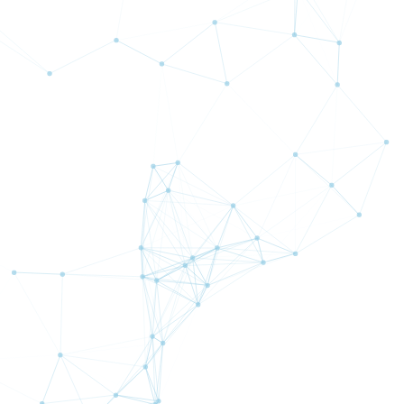
ュアル【導入編】
【11月19日投稿】どうなっ
ているのかFTX？
【8月15日投稿】山の日、
お盆、そして
【5月7日投稿】おすすめ
YouTuber・・・（後編）
「数学」「鉄道」
【4月25日投稿】おすすめ
YouTuber・・・・・・（前
編）
記事一覧を見る