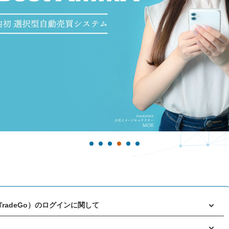
1
2
3
4
5
6
aTradeGo）のログインに関して