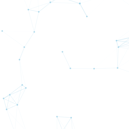
このEA
円(US
ジック
各通貨
グラフ表示
期間：
最大
半年間
AUD
ステム
グラフ表示
期間：
最大
半年間