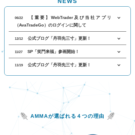
NEWS
口座開設
熟練者おすすめ度
MT4ダウンロード
About AVA
【重要】WebTrader及び当社アプリ
06/22
アヴァトレード・ジ
（AvaTradeGo）のログインに関して
ブログ
ャパンについて
Account
公式ブログ「丹羽先三寸」更新！
12/12
公式ブログ「丹羽先
アヴァトレード・ジ
FX用口座開設（無
三寸」
SP「笑門来福」参画開始！
ャパンが選ばれる理由
料）
11/27
社長紹介
公式ブログ「丹羽先三寸」更新！
11/19
Avaグループの概要
【キングオブEA2022】開始！！ (ランキン
10/03
グはこちら)
【キングオブEA 2022】参加EA募集開
09/01
始！！
AMMAが選ばれる４つの理由
公式ブログ「丹羽先三寸」更新！
08/15
一部選択EAの成績が正しく表示されない事
08/11