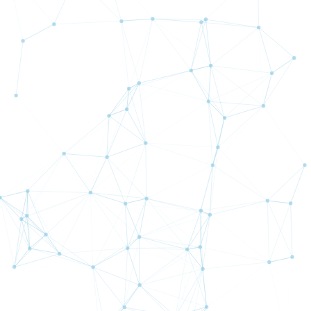
熟練者向けスコア:
14.81
詳細
期間：
半年間