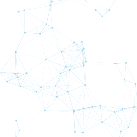
【12月12日投稿】新アプリ「Ava Trade Go」動画マニ
ュアル【導入編】
【11月19日投稿】どうなっているのかFTX？
【8月15日投稿】山の日、お盆、そして
【5月7日投稿】おすすめYouTuber・・・（後編）「数
学」「鉄道」
【4月25日投稿】おすすめYouTuber・・・・・・（前
編）
記事一覧を見る