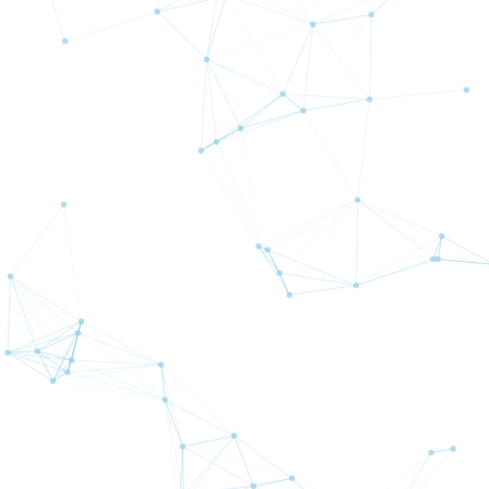
Duke
Beatrice Excelsior
TopGun
SPO