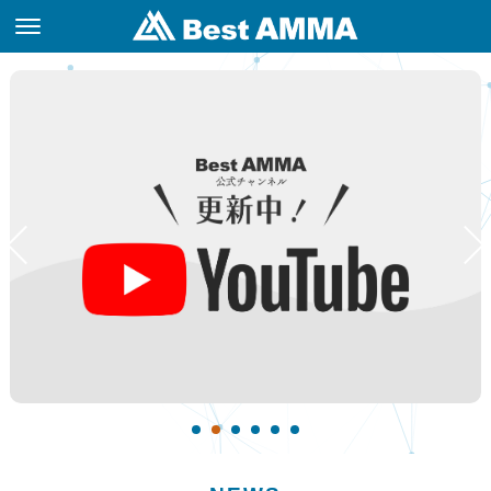
START
Eeducation
Best AMMA
取引履歴の確認
CONTACT
利回り
スタートガイド（ご
マージンコール(ロ
トップページ
iPhoneの場合
フォームでお問い合
年間
3ヶ月
1ヶ月
利用の手引）
スカット)について
わせ
本サイトの見方
Androidの場合
口座開設
「Aブック/Bブッ
ビギナーおすすめ度
動画一覧
Webの場合
ク」について
FAQ
年間
3ヶ月
1ヶ月
信託保全について
よくある質問
About AMMA
RANKING
AMMAの始め方
FＸ取引概要
AMMAとは
AMMAについて
熟練者おすすめ度
年間利回り
スタートガイド（ご
1
2
3
4
5
6
利用の手引）
SP一覧
年間
3ヶ月
1ヶ月
ビギナーおすすめ度
TOOL