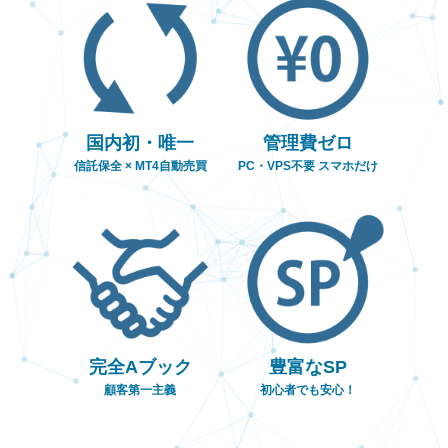
象の復旧について
一部選択EAの成績が正しく表示されない事
08/04
象について
SP「稼ぐロボAT」参画開始！
07/18
国内初・唯一
管理費ゼロ
信託保全 × MT4自動売買
PC・VPS不要 スマホだけ
完全Aブック
豊富なSP
顧客第一主義
初心者でも安心！